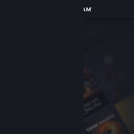
Giriş yap
Mağaza
Topluluk
Hakkında
Destek
Dili değiştir
Steam mobil uygulamasını yükle
Masaüstü internet sitesini görüntüle