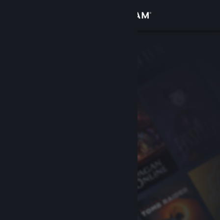
Giriş yap
Mağaza
Topluluk
Hakkında
Destek
Dili değiştir
Steam mobil uygulamasını yükle
Masaüstü internet sitesini görüntüle