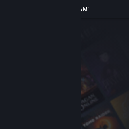
Giriş yap
Mağaza
Topluluk
Hakkında
Destek
Dili değiştir
Steam mobil uygulamasını yükle
Masaüstü internet sitesini görüntüle