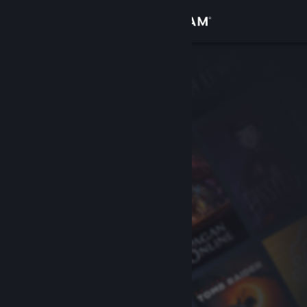
Giriş yap
Mağaza
Topluluk
Hakkında
Destek
Dili değiştir
Steam mobil uygulamasını yükle
Masaüstü internet sitesini görüntüle