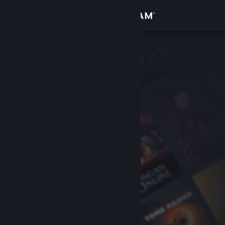
Giriş yap
Mağaza
Topluluk
Hakkında
Destek
Dili değiştir
Steam mobil uygulamasını yükle
Masaüstü internet sitesini görüntüle