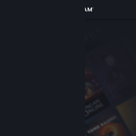
Giriş yap
Mağaza
Topluluk
Hakkında
Destek
Dili değiştir
Steam mobil uygulamasını yükle
Masaüstü internet sitesini görüntüle