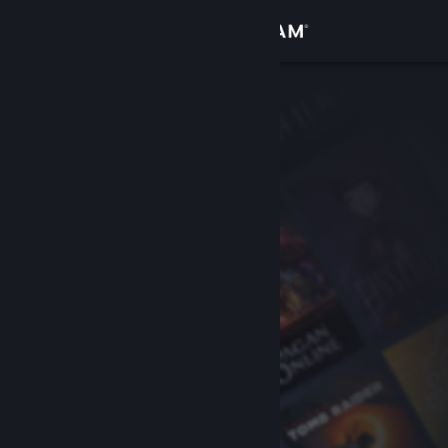
Giriş yap
Mağaza
Topluluk
Hakkında
Destek
Dili değiştir
Steam mobil uygulamasını yükle
Masaüstü internet sitesini görüntüle