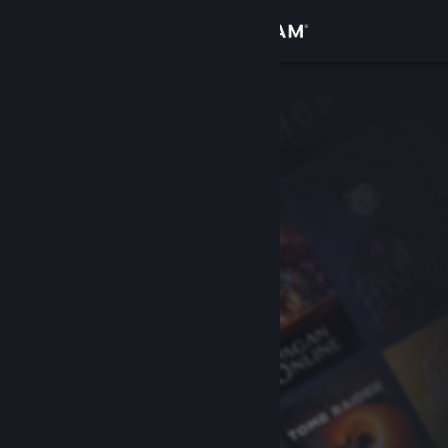
Giriş yap
Mağaza
Topluluk
Hakkında
Destek
Dili değiştir
Steam mobil uygulamasını yükle
Masaüstü internet sitesini görüntüle