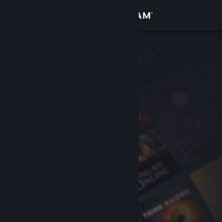
Giriş yap
Mağaza
Topluluk
Hakkında
Destek
Dili değiştir
Steam mobil uygulamasını yükle
Masaüstü internet sitesini görüntüle