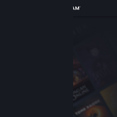
Giriş yap
Mağaza
Topluluk
Hakkında
Destek
Dili değiştir
Steam mobil uygulamasını yükle
Masaüstü internet sitesini görüntüle