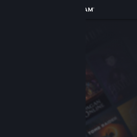
Giriş yap
Mağaza
Topluluk
Hakkında
Destek
Dili değiştir
Steam mobil uygulamasını yükle
Masaüstü internet sitesini görüntüle