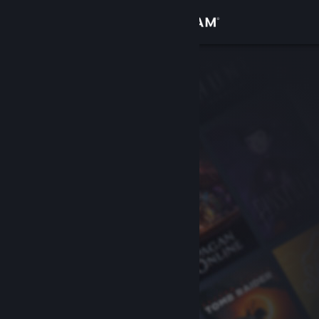
Giriş yap
Mağaza
Topluluk
Hakkında
Destek
Dili değiştir
Steam mobil uygulamasını yükle
Masaüstü internet sitesini görüntüle