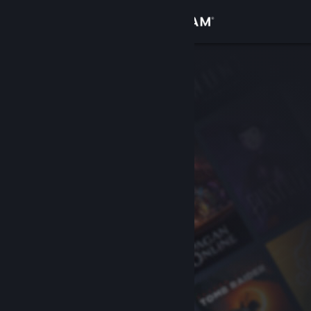
Giriş yap
Mağaza
Topluluk
Hakkında
Destek
Dili değiştir
Steam mobil uygulamasını yükle
Masaüstü internet sitesini görüntüle