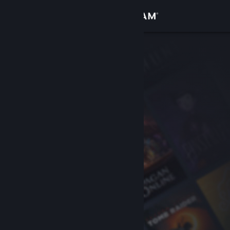
Giriş yap
Mağaza
Topluluk
Hakkında
Destek
Dili değiştir
Steam mobil uygulamasını yükle
Masaüstü internet sitesini görüntüle