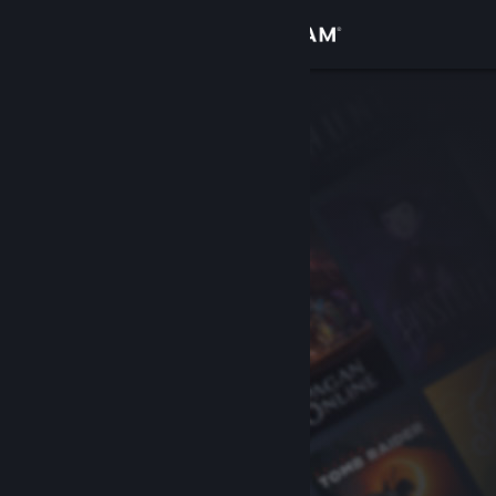
Giriş yap
Mağaza
Topluluk
Hakkında
Destek
Dili değiştir
Steam mobil uygulamasını yükle
Masaüstü internet sitesini görüntüle