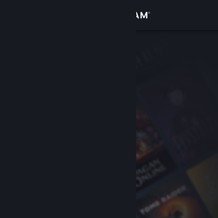
Giriş yap
Mağaza
Topluluk
Hakkında
Destek
Dili değiştir
Steam mobil uygulamasını yükle
Masaüstü internet sitesini görüntüle