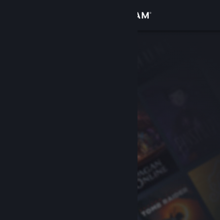
Giriş yap
Mağaza
Topluluk
Hakkında
Destek
Dili değiştir
Steam mobil uygulamasını yükle
Masaüstü internet sitesini görüntüle