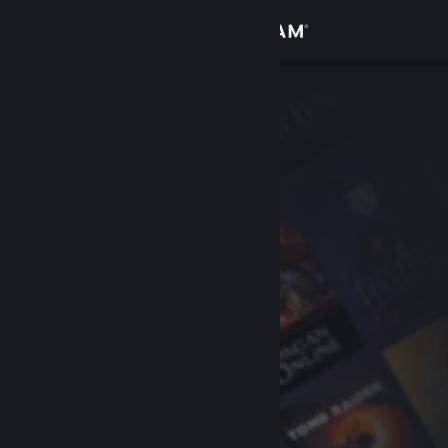
Giriş yap
Mağaza
Topluluk
Hakkında
Destek
Dili değiştir
Steam mobil uygulamasını yükle
Masaüstü internet sitesini görüntüle