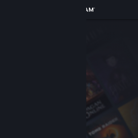
Giriş yap
Mağaza
Topluluk
Hakkında
Destek
Dili değiştir
Steam mobil uygulamasını yükle
Masaüstü internet sitesini görüntüle