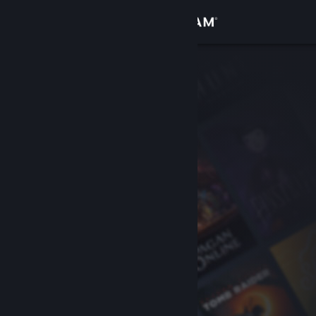
Giriş yap
Mağaza
Topluluk
Hakkında
Destek
Dili değiştir
Steam mobil uygulamasını yükle
Masaüstü internet sitesini görüntüle