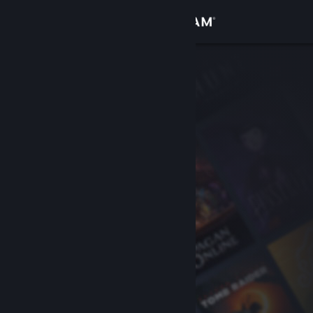
Giriş yap
Mağaza
Topluluk
Hakkında
Destek
Dili değiştir
Steam mobil uygulamasını yükle
Masaüstü internet sitesini görüntüle