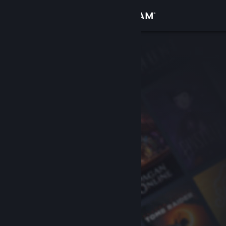
Giriş yap
Mağaza
Topluluk
Hakkında
Destek
Dili değiştir
Steam mobil uygulamasını yükle
Masaüstü internet sitesini görüntüle