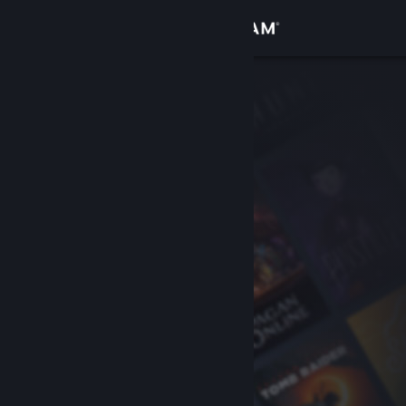
Giriş yap
Mağaza
Topluluk
Hakkında
Destek
Dili değiştir
Steam mobil uygulamasını yükle
Masaüstü internet sitesini görüntüle