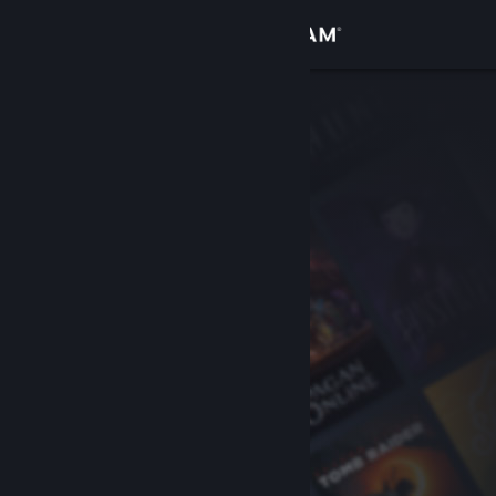
Giriş yap
Mağaza
Topluluk
Hakkında
Destek
Dili değiştir
Steam mobil uygulamasını yükle
Masaüstü internet sitesini görüntüle