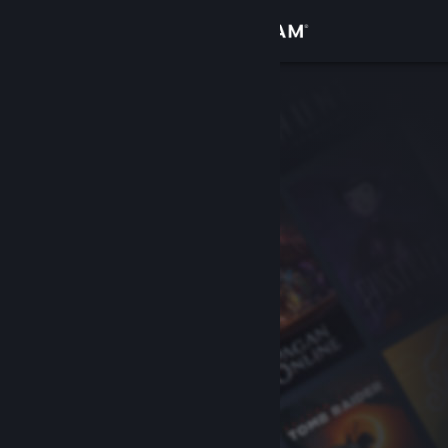
Giriş yap
Mağaza
Topluluk
Hakkında
Destek
Dili değiştir
Steam mobil uygulamasını yükle
Masaüstü internet sitesini görüntüle