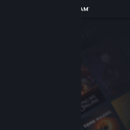
Giriş yap
Mağaza
Topluluk
Hakkında
Destek
Dili değiştir
Steam mobil uygulamasını yükle
Masaüstü internet sitesini görüntüle