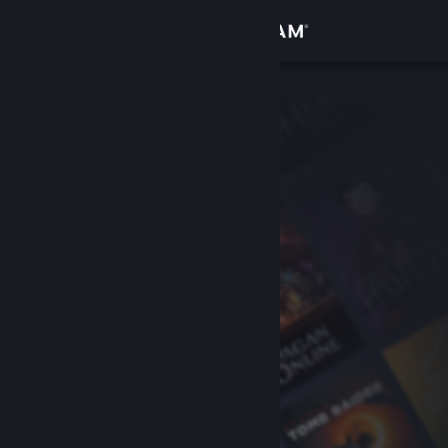
Giriş yap
Mağaza
Topluluk
Hakkında
Destek
Dili değiştir
Steam mobil uygulamasını yükle
Masaüstü internet sitesini görüntüle