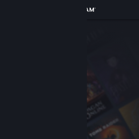
Giriş yap
Mağaza
Topluluk
Hakkında
Destek
Dili değiştir
Steam mobil uygulamasını yükle
Masaüstü internet sitesini görüntüle