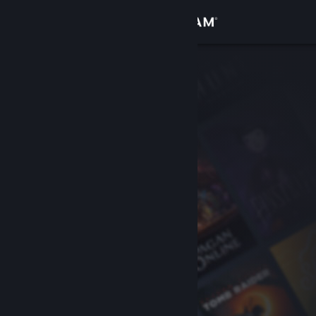
Giriş yap
Mağaza
Topluluk
Hakkında
Destek
Dili değiştir
Steam mobil uygulamasını yükle
Masaüstü internet sitesini görüntüle