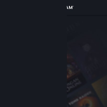
Giriş yap
Mağaza
Topluluk
Hakkında
Destek
Dili değiştir
Steam mobil uygulamasını yükle
Masaüstü internet sitesini görüntüle