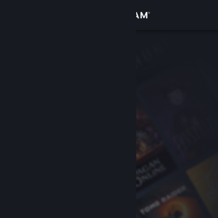
Giriş yap
Mağaza
Topluluk
Hakkında
Destek
Dili değiştir
Steam mobil uygulamasını yükle
Masaüstü internet sitesini görüntüle