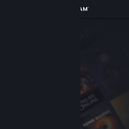
Giriş yap
Mağaza
Topluluk
Hakkında
Destek
Dili değiştir
Steam mobil uygulamasını yükle
Masaüstü internet sitesini görüntüle