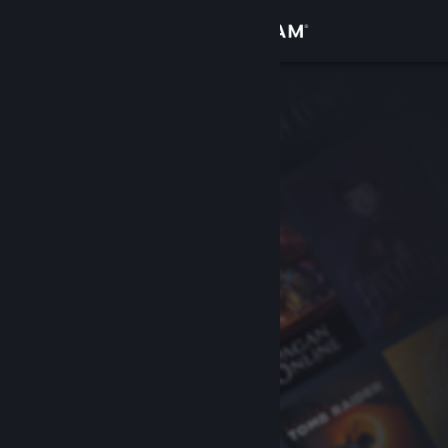
Giriş yap
Mağaza
Topluluk
Hakkında
Destek
Dili değiştir
Steam mobil uygulamasını yükle
Masaüstü internet sitesini görüntüle