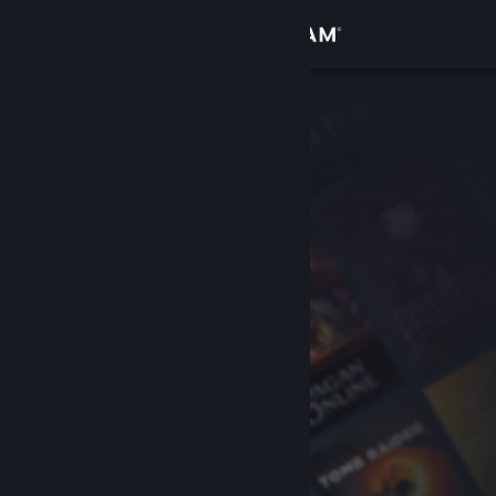
Giriş yap
Mağaza
Topluluk
Hakkında
Destek
Dili değiştir
Steam mobil uygulamasını yükle
Masaüstü internet sitesini görüntüle