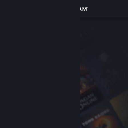
Giriş yap
Mağaza
Topluluk
Hakkında
Destek
Dili değiştir
Steam mobil uygulamasını yükle
Masaüstü internet sitesini görüntüle