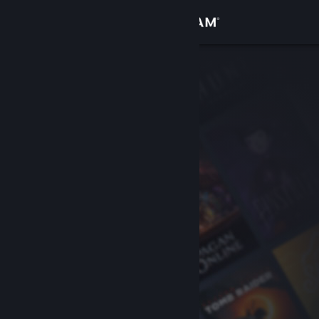
Giriş yap
Mağaza
Topluluk
Hakkında
Destek
Dili değiştir
Steam mobil uygulamasını yükle
Masaüstü internet sitesini görüntüle