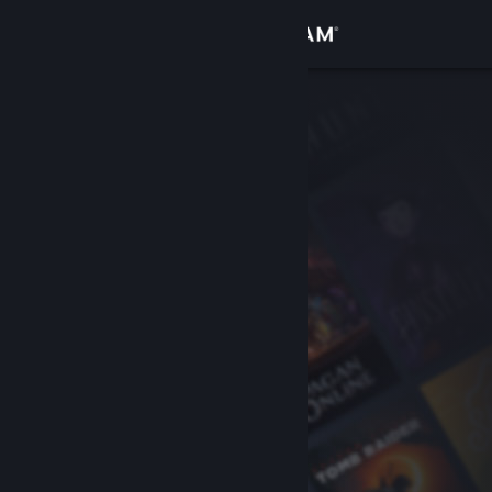
Giriş yap
Mağaza
Topluluk
Hakkında
Destek
Dili değiştir
Steam mobil uygulamasını yükle
Masaüstü internet sitesini görüntüle