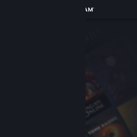
Giriş yap
Mağaza
Topluluk
Hakkında
Destek
Dili değiştir
Steam mobil uygulamasını yükle
Masaüstü internet sitesini görüntüle