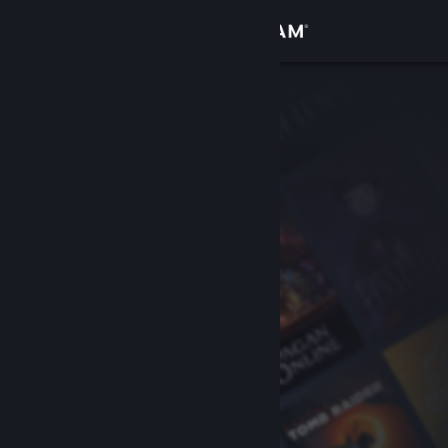
Giriş yap
Mağaza
Topluluk
Hakkında
Destek
Dili değiştir
Steam mobil uygulamasını yükle
Masaüstü internet sitesini görüntüle