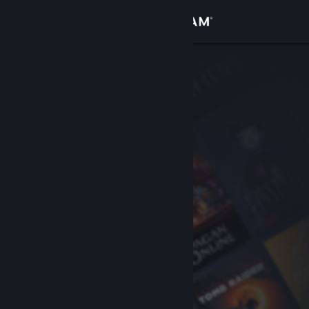
Giriş yap
Mağaza
Topluluk
Hakkında
Destek
Dili değiştir
Steam mobil uygulamasını yükle
Masaüstü internet sitesini görüntüle