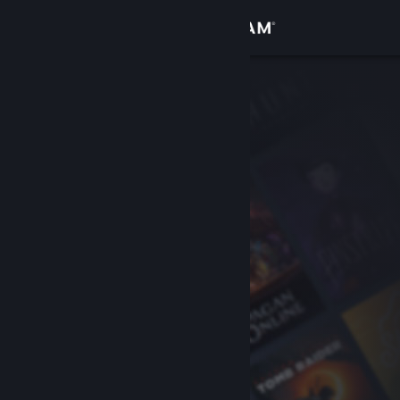
Giriş yap
Mağaza
Topluluk
Hakkında
Destek
Dili değiştir
Steam mobil uygulamasını yükle
Masaüstü internet sitesini görüntüle