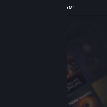
Giriş yap
Mağaza
Topluluk
Hakkında
Destek
Dili değiştir
Steam mobil uygulamasını yükle
Masaüstü internet sitesini görüntüle