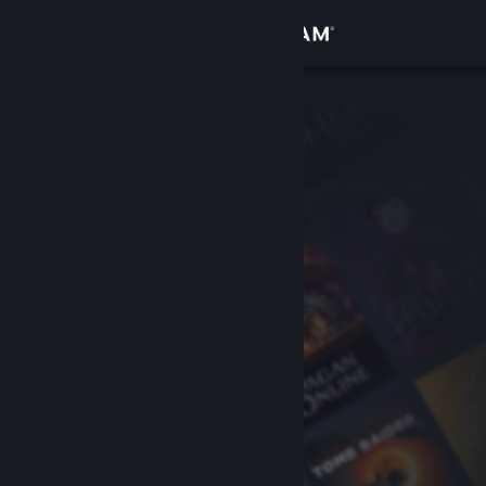
Giriş yap
Mağaza
Topluluk
Hakkında
Destek
Dili değiştir
Steam mobil uygulamasını yükle
Masaüstü internet sitesini görüntüle