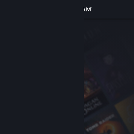
Giriş yap
Mağaza
Topluluk
Hakkında
Destek
Dili değiştir
Steam mobil uygulamasını yükle
Masaüstü internet sitesini görüntüle