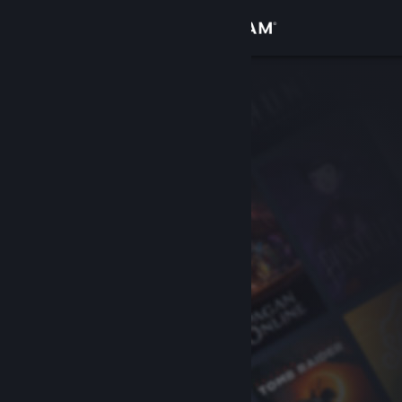
Giriş yap
Mağaza
Topluluk
Hakkında
Destek
Dili değiştir
Steam mobil uygulamasını yükle
Masaüstü internet sitesini görüntüle