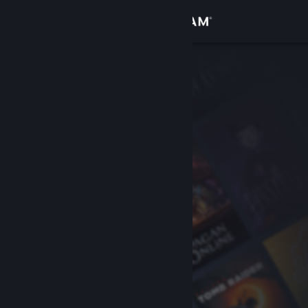
Giriş yap
Mağaza
Topluluk
Hakkında
Destek
Dili değiştir
Steam mobil uygulamasını yükle
Masaüstü internet sitesini görüntüle