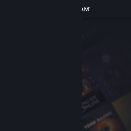
Giriş yap
Mağaza
Topluluk
Hakkında
Destek
Dili değiştir
Steam mobil uygulamasını yükle
Masaüstü internet sitesini görüntüle