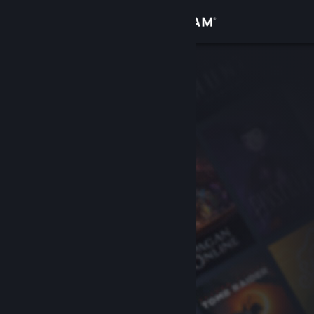
Giriş yap
Mağaza
Topluluk
Hakkında
Destek
Dili değiştir
Steam mobil uygulamasını yükle
Masaüstü internet sitesini görüntüle