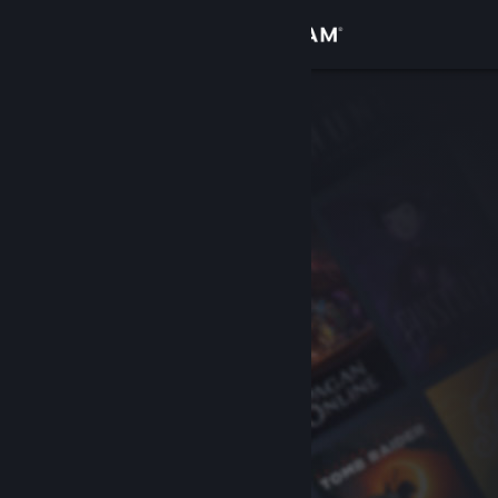
Giriş yap
Mağaza
Topluluk
Hakkında
Destek
Dili değiştir
Steam mobil uygulamasını yükle
Masaüstü internet sitesini görüntüle