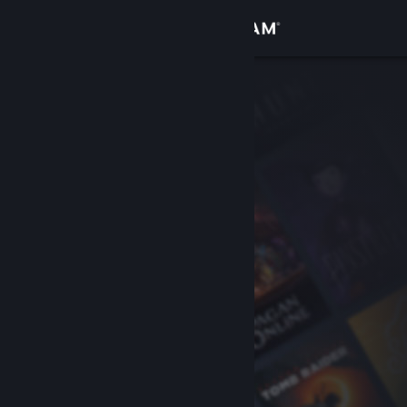
Giriş yap
Mağaza
Topluluk
Hakkında
Destek
Dili değiştir
Steam mobil uygulamasını yükle
Masaüstü internet sitesini görüntüle